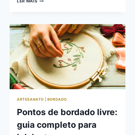
LER MAIS
DE
PÁSCOA
PARA
BORDAR:
GRATUITOS
E
PARA
IMPRIMIR
ARTESANATO
|
BORDADO
Pontos de bordado livre:
guia completo para