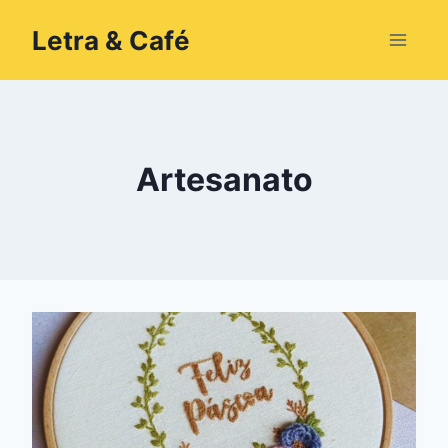
Pular
Letra & Café
para
o
Conteúdo
Artesanato