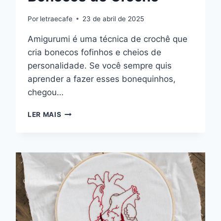
Por
letraecafe
23 de abril de 2025
Amigurumi é uma técnica de crochê que
cria bonecos fofinhos e cheios de
personalidade. Se você sempre quis
aprender a fazer esses bonequinhos,
chegou…
AMIGURUMI:
LER MAIS
GUIA
COMPLETO
PARA
FAZER
BONECOS
DE
CROCHÊ