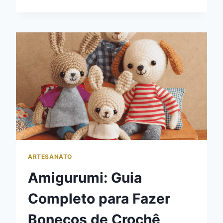
AMIGURUMI:
GUIA
COMPLETO
PARA
CRIAR
A
SUA
ARTESANATO
Amigurumi: Guia
Completo para Fazer
Bonecos de Crochê