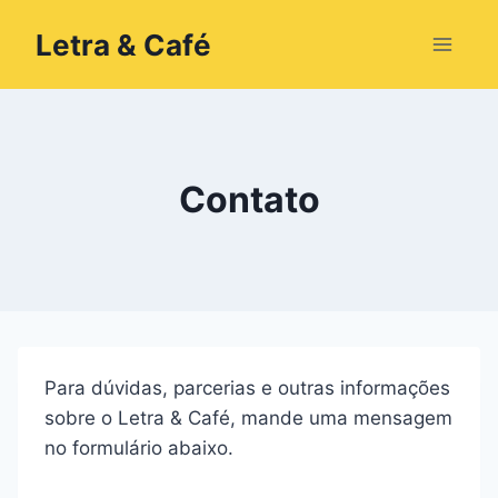
Pular
Letra & Café
para
o
Conteúdo
Contato
Para dúvidas, parcerias e outras informações
sobre o Letra & Café, mande uma mensagem
no formulário abaixo.