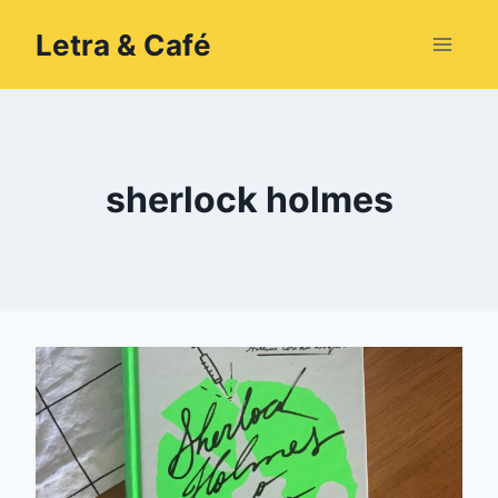
Pular
Letra & Café
para
o
Conteúdo
sherlock holmes