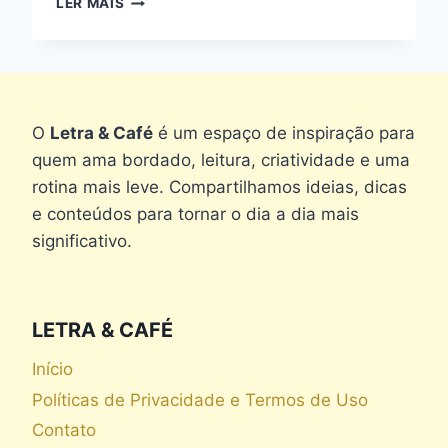
LER MAIS
SIGNO
DOS
QUATRO
–
SHERLOCK
HOLMES,
O
Letra & Café
é um espaço de inspiração para
ARTHUR
quem ama bordado, leitura, criatividade e uma
CONAN
rotina mais leve. Compartilhamos ideias, dicas
DOYLE
e conteúdos para tornar o dia a dia mais
significativo.
LETRA & CAFÉ
Início
Políticas de Privacidade e Termos de Uso
Contato