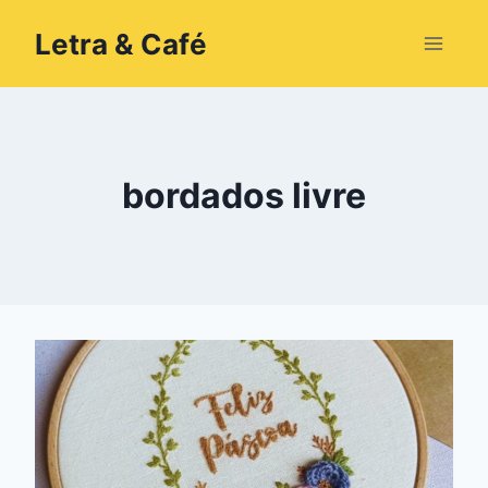
Pular
Letra & Café
para
o
Conteúdo
bordados livre