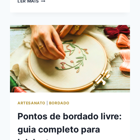
LER MAIS
DE
PÁSCOA
PARA
BORDAR:
GRATUITOS
E
PARA
IMPRIMIR
ARTESANATO
|
BORDADO
Pontos de bordado livre:
guia completo para